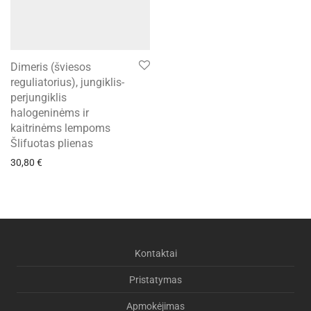
Dimeris (šviesos
reguliatorius), jungiklis-
perjungiklis
halogeninėms ir
kaitrinėms lempoms
Šlifuotas plienas
30,80
€
Kontaktai
Pristatymas
Apmokėjimas