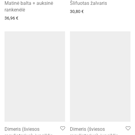
Matinė balta + auksinė
Šlifuotas žalvaris
rankenėlė
30,80
€
36,96
€
Dimeris (šviesos
Dimeris (šviesos