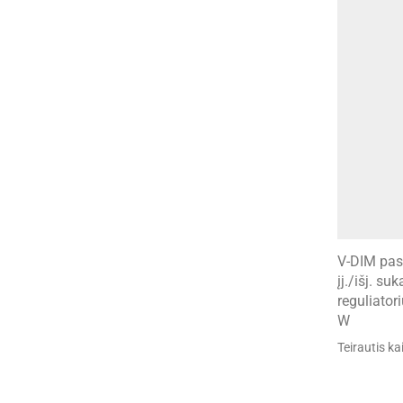
V-DIM pa
įj./išj. su
reguliator
W
Teirautis ka