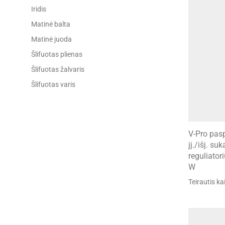
Iridis
Matinė balta
Matinė juoda
Šlifuotas plienas
Šlifuotas žalvaris
Šlifuotas varis
V-Pro pa
įj./išj. s
reguliator
W
Teirautis ka