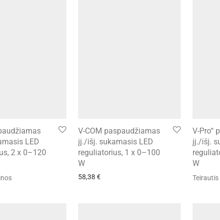
spaudžiamas
V-COM paspaudžiamas
V-Pro“
ukamasis LED
įj./išj. sukamasis LED
įj./išj.
ius, 2 x 0–120
reguliatorius, 1 x 0–100
reguliat
W
W
58,38
€
inos
Teirautis