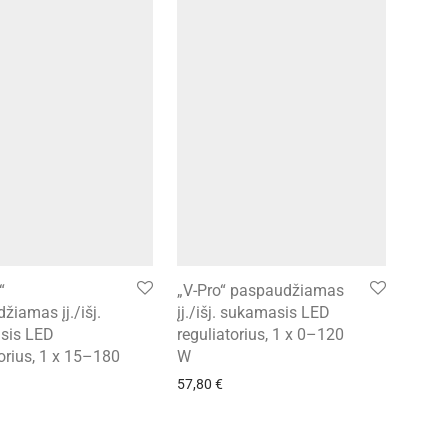
“
„V-Pro“ paspaudžiamas
žiamas įj./išj.
įj./išj. sukamasis LED
sis LED
reguliatorius, 1 x 0–120
torius, 1 x 15–180
W
57,80
€