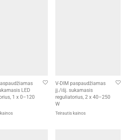
 paspaudžiamas
V-DIM paspaudžiamas
 sukamasis LED
įj./išj. sukamasis
orius, 1 x 0–120
reguliatorius, 2 x 40–250
W
 kainos
Teirautis kainos