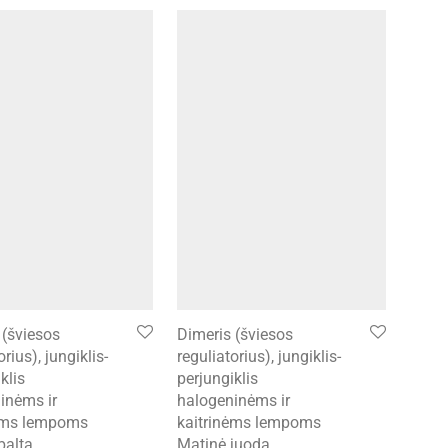
 (šviesos
Dimeris (šviesos
orius), jungiklis-
reguliatorius), jungiklis-
klis
perjungiklis
inėms ir
halogeninėms ir
nėms lempoms
kaitrinėms lempoms
balta
Matinė juoda