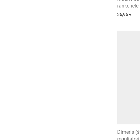
rankenėlė
36,96
€
Dimeris (š
reguliatori