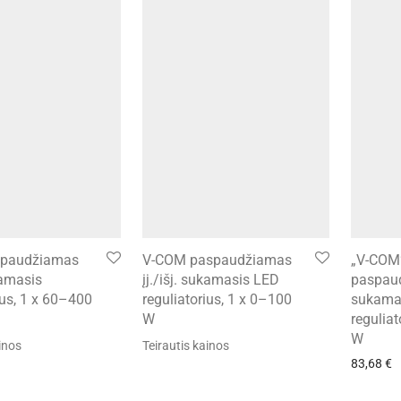
spaudžiamas
V-COM paspaudžiamas
„V-COM
kamasis
įj./išj. sukamasis LED
paspaud
ius, 1 x 60–400
reguliatorius, 1 x 0–100
sukama
W
regulia
W
inos
Teirautis kainos
83,68
€