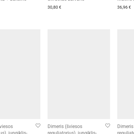
30,80
€
36,96
€
viesos
Dimeris (šviesos
Dimeris
us), jungiklis-
reguliatorius), jungiklis-
reguliat