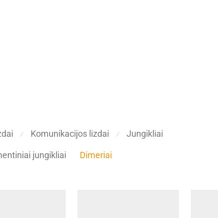
zdai
Komunikacijos lizdai
Jungikliai
⁄
⁄
ntiniai jungikliai
Dimeriai