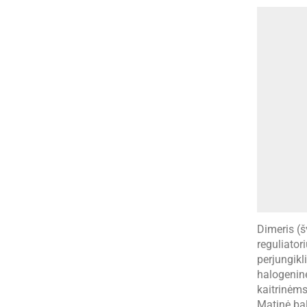
Dimeris (š
reguliatori
perjungikl
halogenin
kaitrinėm
Matinė bal