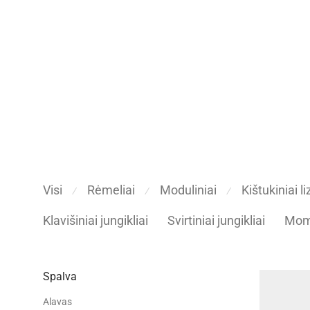
Visi
Rėmeliai
Moduliniai
Kištukiniai li
⁄
⁄
⁄
Klavišiniai jungikliai
Svirtiniai jungikliai
Mome
Spalva
Alavas