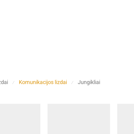
zdai
Komunikacijos lizdai
Jungikliai
⁄
⁄