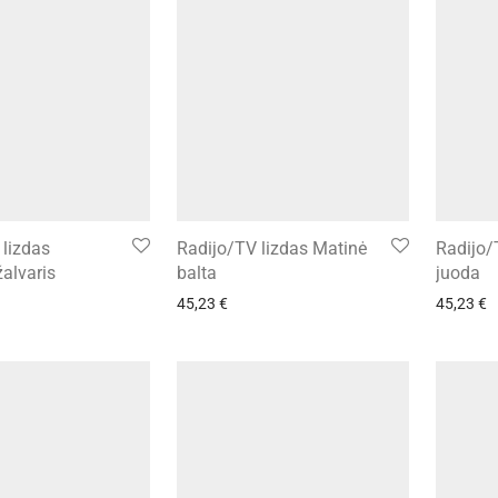
 lizdas
Radijo/TV lizdas Matinė
Radijo/
žalvaris
balta
juoda
45,23
€
45,23
€