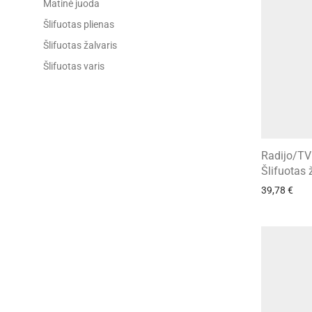
Matinė juoda
Šlifuotas plienas
Šlifuotas žalvaris
Šlifuotas varis
Radijo/TV
Šlifuotas 
39,78
€