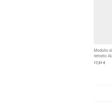
Modulio d
rėmelio A
17,31
€