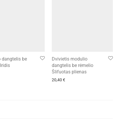
 dangtelis be
Dvivietis modulio
Iridis
dangtelis be rėmelio
Šlifuotas plienas
20,40
€