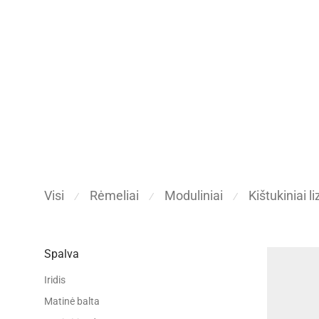
Visi
Rėmeliai
Moduliniai
Kištukiniai li
⁄
⁄
⁄
Spalva
Iridis
Matinė balta