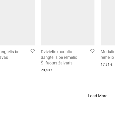
angtelis be
Dvivietis modulio
Modulio
lavas
dangtelis be rėmelio
rėmelio 
Šlifuotas žalvaris
17,31
€
20,40
€
Load More