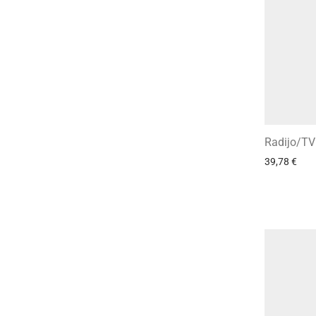
Radijo/TV 
39,78
€