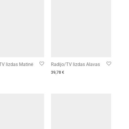
TV lizdas Matinė
Radijo/TV lizdas Alavas
39,78
€