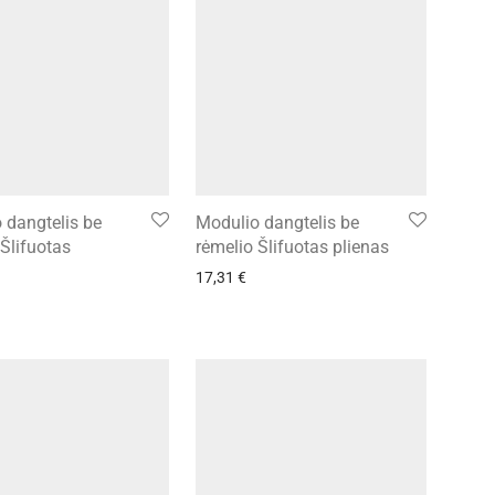
 dangtelis be
Modulio dangtelis be
 Šlifuotas
rėmelio Šlifuotas plienas
17,31
€