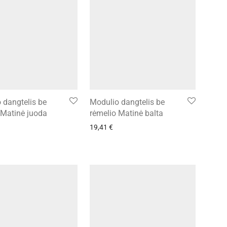
 dangtelis be
Modulio dangtelis be
 Matinė juoda
rėmelio Matinė balta
19,41
€