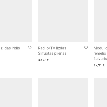
zildas Iridis
Radijo/TV lizdas
Modulio
Šlifuotas plienas
rėmelio
žalvaris
39,78
€
17,31
€