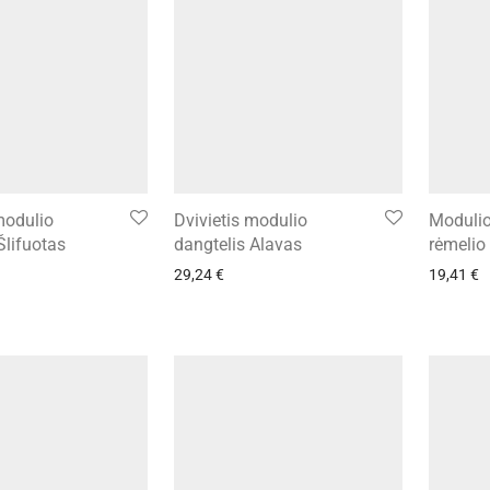
modulio
Dvivietis modulio
Modulio
Šlifuotas
dangtelis Alavas
rėmelio
29,24
€
19,41
€