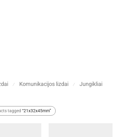
zdai
Komunikacijos lizdai
Jungikliai
⁄
⁄
ucts tagged
“21x32x45mm”