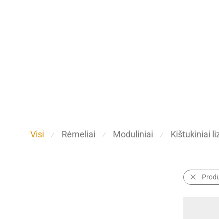
Visi
Rėmeliai
Moduliniai
Kištukiniai li
⁄
⁄
⁄
Prod