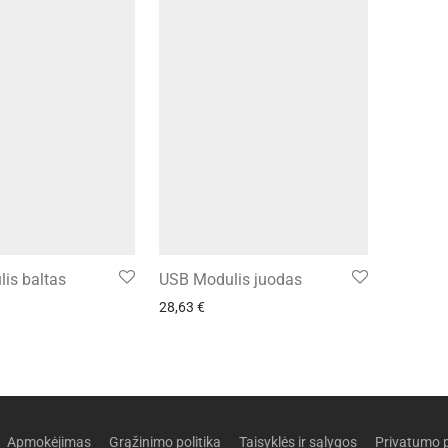
is baltas
USB Modulis juodas
28,63
€
Apmokėjimas
Grąžinimo politika
Taisyklės ir sąlygos
Privatumo p