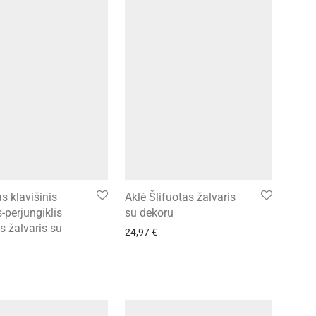
s klavišinis
Aklė Šlifuotas žalvaris
s-perjungiklis
su dekoru
s žalvaris su
24,97
€