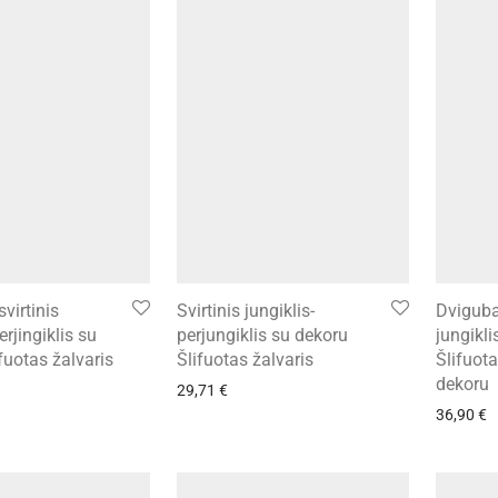
virtinis
Svirtinis jungiklis-
Dviguba
erjingiklis su
perjungiklis su dekoru
jungikli
fuotas žalvaris
Šlifuotas žalvaris
Šlifuota
dekoru
29,71
€
36,90
€