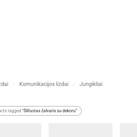
zdai
Komunikacijos lizdai
Jungikliai
⁄
⁄
ucts tagged
“Šlifuotas žalvaris su dekoru”