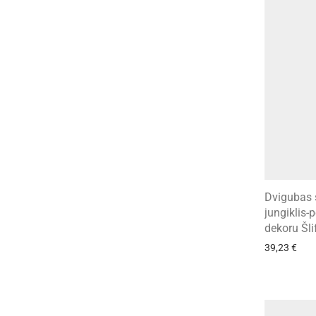
Dvigubas s
jungiklis-p
dekoru Šli
39,23
€