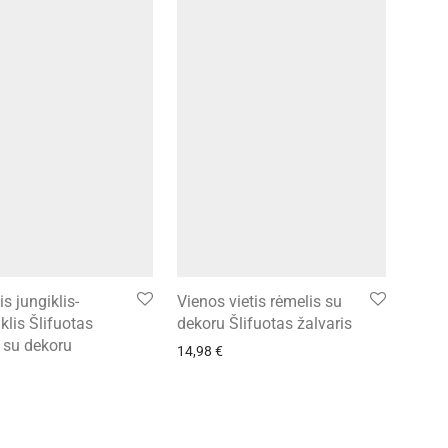
is jungiklis-
Vienos vietis rėmelis su
klis Šlifuotas
dekoru Šlifuotas žalvaris
s su dekoru
14,98
€