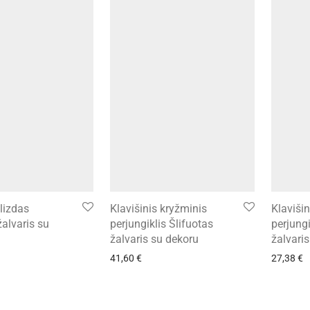
 lizdas
Klavišinis kryžminis
Klavišin
žalvaris su
perjungiklis Šlifuotas
perjungi
žalvaris su dekoru
žalvari
41,60
€
27,38
€