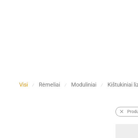
Visi
Rėmeliai
Moduliniai
Kištukiniai li
⁄
⁄
⁄
Prod