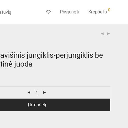
0
Prisijungti
Krepšelis
etuvių
avišinis jungiklis-perjungiklis be
tinė juoda
Į krepšelį