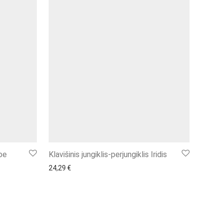
 be
Klavišinis jungiklis-perjungiklis Iridis
24,29
€