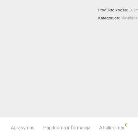
Produkto kodas:
EG2Y
Kategorijos:
Klavišiniai
0
Aprašymas
Papildoma informacija
Atsiliepimai