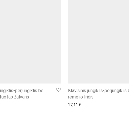
jungiklis-perjungiklis be
Klavišinis jungiklis-perjungiklis
fuotas žalvaris
rėmelio Iridis
17,11
€