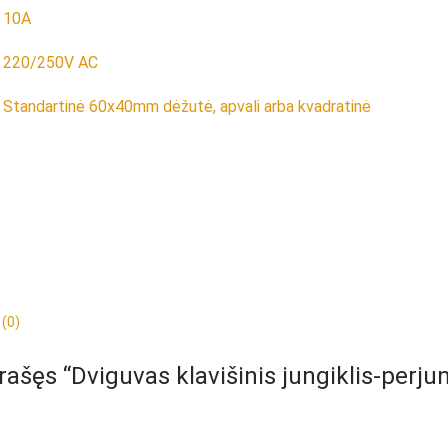
10A
220/250V AC
Standartinė 60x40mm dėžutė, apvali arba kvadratinė
 (0)
ašęs “Dviguvas klavišinis jungiklis-perjun