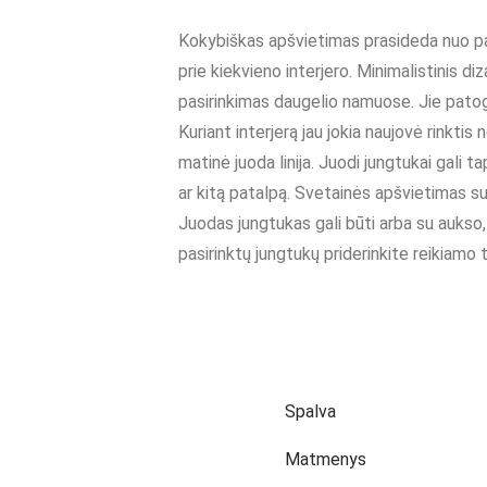
Kokybiškas apšvietimas prasideda nuo patogi
prie kiekvieno interjero. Minimalistinis diza
pasirinkimas daugelio namuose. Jie patogūs
Kuriant interjerą jau jokia naujovė rinktis n
matinė juoda linija. Juodi jungtukai gali ta
ar kitą patalpą. Svetainės apšvietimas su šia
Juodas jungtukas gali būti arba su aukso, arb
pasirinktų jungtukų priderinkite reikiamo t
Spalva
Matmenys