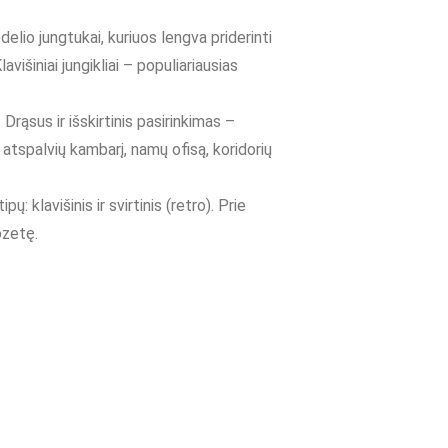
delio jungtukai, kuriuos lengva priderinti
avišiniai jungikliai – populiariausias
. Drąsus ir išskirtinis pasirinkimas –
ių atspalvių kambarį, namų ofisą, koridorių
ų: klavišinis ir svirtinis (retro). Prie
ozetę.