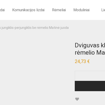
zdai
Komunikacijos lizdai
Rėmeliai
Moduliniai
Li
s jungiklis-perjungiklis be rėmelio Matinė juoda
Dviguvas kl
rėmelio Ma
24,73
€