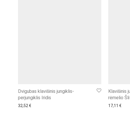
Dvigubas klavišinis jungiklis-
Klavišinis 
perjungiklis Iridis
rėmelio Šli
32,52
€
17,11
€