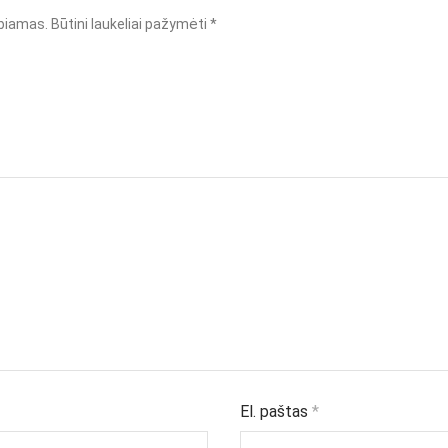
lbiamas.
Būtini laukeliai pažymėti
*
El. paštas
*