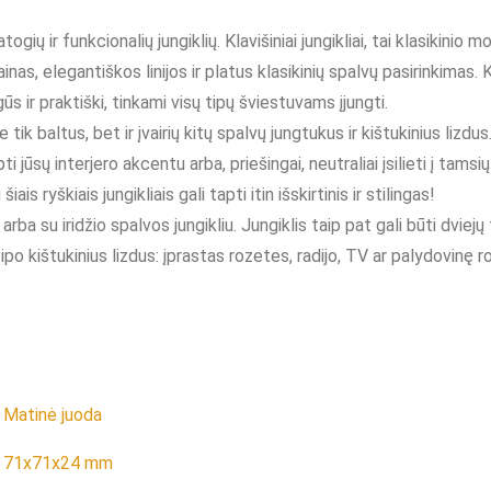
ų ir funkcionalių jungiklių. Klavišiniai jungikliai, tai klasikinio mo
inas, elegantiškos linijos ir platus klasikinių spalvų pasirinkimas. Kl
 ir praktiški, tinkami visų tipų šviestuvams įjungti.
e tik baltus, bet ir įvairių kitų spalvų jungtukus ir kištukinius lizdus
pti jūsų interjero akcentu arba, priešingai, neutraliai įsilieti į tams
is ryškiais jungikliais gali tapti itin išskirtinis ir stilingas!
a su iridžio spalvos jungikliu. Jungiklis taip pat gali būti dviejų tip
ipo kištukinius lizdus: įprastas rozetes, radijo, TV ar palydovinę r
Matinė juoda
71x71x24 mm