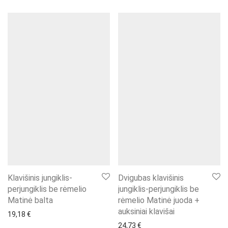
Klavišinis jungiklis-
Dvigubas klavišinis
perjungiklis be rėmelio
jungiklis-perjungiklis be
Matinė balta
rėmelio Matinė juoda +
auksiniai klavišai
19,18
€
24,73
€