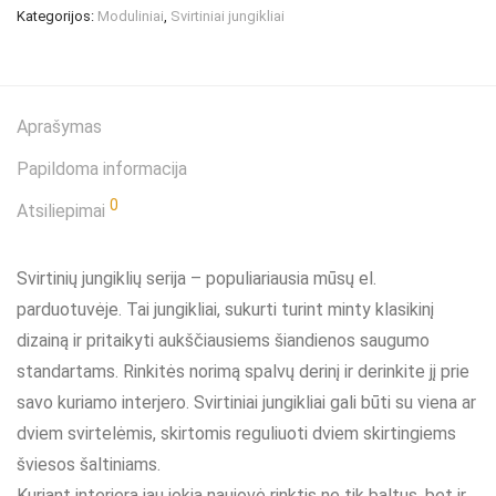
Kategorijos:
Moduliniai
,
Svirtiniai jungikliai
Aprašymas
Papildoma informacija
0
Atsiliepimai
Svirtinių jungiklių serija – populiariausia mūsų el.
parduotuvėje. Tai jungikliai, sukurti turint minty klasikinį
dizainą ir pritaikyti aukščiausiems šiandienos saugumo
standartams. Rinkitės norimą spalvų derinį ir derinkite jį prie
savo kuriamo interjero. Svirtiniai jungikliai gali būti su viena ar
dviem svirtelėmis, skirtomis reguliuoti dviem skirtingiems
šviesos šaltiniams.
Kuriant interjerą jau jokia naujovė rinktis ne tik baltus, bet ir