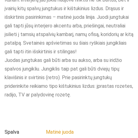
įvairių kitų spalvų jungtukus ir kištukinius lizdus. Drąsus ir
išskirtinis pasirinkimas – matinė juoda linija. Juodi jungtukai
gali tapti jūsų interjero akcentu arba, priešingai, neutraliai
įsilieti į tamsių atspalvių kambarį, namų ofisą, koridorių ar kitą
patalpą. Svetainės apšvietimas su šiais ryškiais jungikliais
gali tapti itin išskirtinis ir stilingas!
Juodas jungtukas gali būti arba su aukso, arba su iridžio
spalvos jungikliu. Jungiklis taip pat gali būti dviejų tipų:
klavišinis ir svirtinis (retro). Prie pasirinktų jungtukų
priderinkite reikiamo tipo kištukinius lizdus: įprastas rozetes,
radijo, TV ar palydovinę rozetę.
Spalva
Matinė juoda