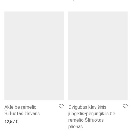
Aklė be rėmelio
Dvigubas klavišinis
Šlifuotas žalvaris
jungiklis-perjungiklis be
rėmelio Šlifuotas
12,57
€
plienas