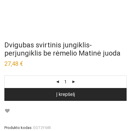
Dvigubas svirtinis jungiklis-
perjungiklis be rėmelio Matinė juoda
27,48
€
Į krepšelį
Produkto kodas:
EGT2Y.MB