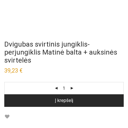
Dvigubas svirtinis jungiklis-
perjungiklis Matinė balta + auksinės
svirtelės
39,23
€
Į krepšelį