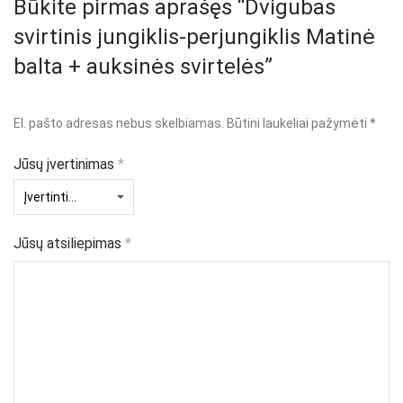
Būkite pirmas aprašęs “Dvigubas
svirtinis jungiklis-perjungiklis Matinė
balta + auksinės svirtelės”
El. pašto adresas nebus skelbiamas.
Būtini laukeliai pažymėti
*
Jūsų įvertinimas
*
Jūsų atsiliepimas
*