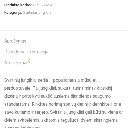
Produkto kodas:
XEYT2V.MW
Kategorija:
Svirtiniai jungikliai
Aprašymas
Papildoma informacija
0
Atsiliepimai
Svirtinių jungiklių serija – populiariausia mūsų el.
parduotuvėje. Tai jungikliai, sukurti turint minty klasikinį
dizainą ir pritaikyti aukščiausiems šiandienos saugumo
standartams. Rinkitės norimą spalvų derinį ir derinkite jį prie
savo kuriamo interjero. Svirtiniai jungikliai gali būti su viena ar
dviem svirtelėmis, skirtomis reguliuoti dviem skirtingiems