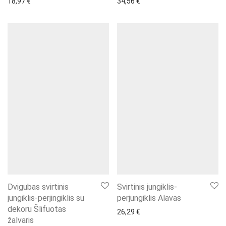
18,97
€
34,56
€
Dvigubas svirtinis
Svirtinis jungiklis-
jungiklis-perjingiklis su
perjungiklis Alavas
dekoru Šlifuotas
26,29
€
žalvaris