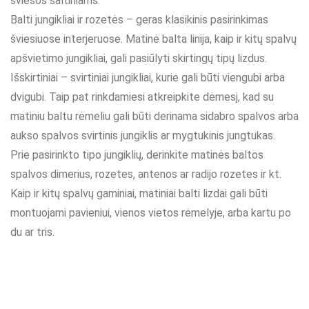
šviesos šaltiniams.
Balti jungikliai ir rozetės – geras klasikinis pasirinkimas
šviesiuose interjeruose. Matinė balta linija, kaip ir kitų spalvų
apšvietimo jungikliai, gali pasiūlyti skirtingų tipų lizdus.
Išskirtiniai – svirtiniai jungikliai, kurie gali būti viengubi arba
dvigubi. Taip pat rinkdamiesi atkreipkite dėmesį, kad su
matiniu baltu rėmeliu gali būti derinama sidabro spalvos arba
aukso spalvos svirtinis jungiklis ar mygtukinis jungtukas.
Prie pasirinkto tipo jungiklių, derinkite matinės baltos
spalvos dimerius, rozetes, antenos ar radijo rozetes ir kt.
Kaip ir kitų spalvų gaminiai, matiniai balti lizdai gali būti
montuojami pavieniui, vienos vietos rėmelyje, arba kartu po
du ar tris.