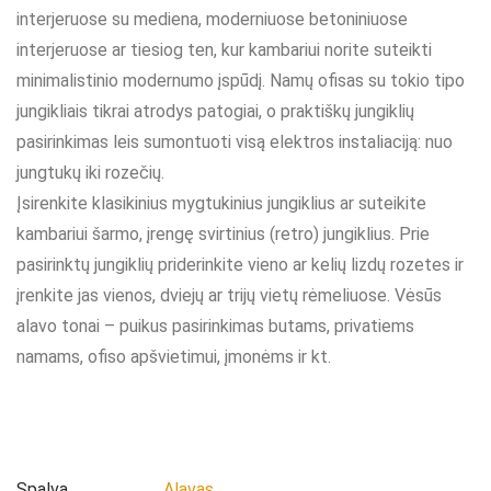
interjeruose su mediena, moderniuose betoniniuose
interjeruose ar tiesiog ten, kur kambariui norite suteikti
minimalistinio modernumo įspūdį. Namų ofisas su tokio tipo
jungikliais tikrai atrodys patogiai, o praktiškų jungiklių
pasirinkimas leis sumontuoti visą elektros instaliaciją: nuo
jungtukų iki rozečių.
Įsirenkite klasikinius mygtukinius jungiklius ar suteikite
kambariui šarmo, įrengę svirtinius (retro) jungiklius. Prie
pasirinktų jungiklių priderinkite vieno ar kelių lizdų rozetes ir
įrenkite jas vienos, dviejų ar trijų vietų rėmeliuose. Vėsūs
alavo tonai – puikus pasirinkimas butams, privatiems
namams, ofiso apšvietimui, įmonėms ir kt.
Spalva
Alavas