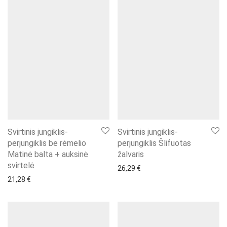
Svirtinis jungiklis-
Svirtinis jungiklis-
perjungiklis be rėmelio
perjungiklis Šlifuotas
Matinė balta + auksinė
žalvaris
svirtelė
26,29
€
21,28
€