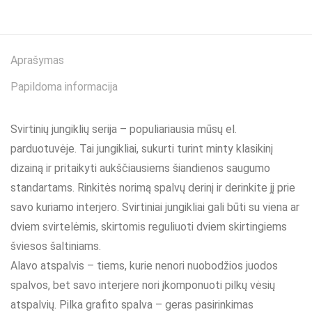
Aprašymas
Papildoma informacija
Svirtinių jungiklių serija – populiariausia mūsų el.
parduotuvėje. Tai jungikliai, sukurti turint minty klasikinį
dizainą ir pritaikyti aukščiausiems šiandienos saugumo
standartams. Rinkitės norimą spalvų derinį ir derinkite jį prie
savo kuriamo interjero. Svirtiniai jungikliai gali būti su viena ar
dviem svirtelėmis, skirtomis reguliuoti dviem skirtingiems
šviesos šaltiniams.
Alavo atspalvis – tiems, kurie nenori nuobodžios juodos
spalvos, bet savo interjere nori įkomponuoti pilkų vėsių
atspalvių. Pilka grafito spalva – geras pasirinkimas