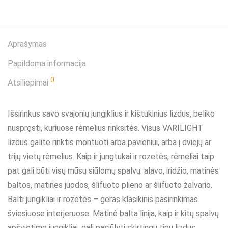
Aprašymas
Papildoma informacija
0
Atsiliepimai
Išsirinkus savo svajonių jungiklius ir kištukinius lizdus, beliko
nuspręsti, kuriuose rėmelius rinksitės. Visus VARILIGHT
lizdus galite rinktis montuoti arba pavieniui, arba į dviejų ar
trijų vietų rėmelius. Kaip ir jungtukai ir rozetės, rėmeliai taip
pat gali būti visų mūsų siūlomų spalvų: alavo, iridžio, matinės
baltos, matinės juodos, šlifuoto plieno ar šlifuoto žalvario.
Balti jungikliai ir rozetės – geras klasikinis pasirinkimas
šviesiuose interjeruose. Matinė balta linija, kaip ir kitų spalvų
apšvietimo jungikliai, gali pasiūlyti skirtingų tipų lizdus.