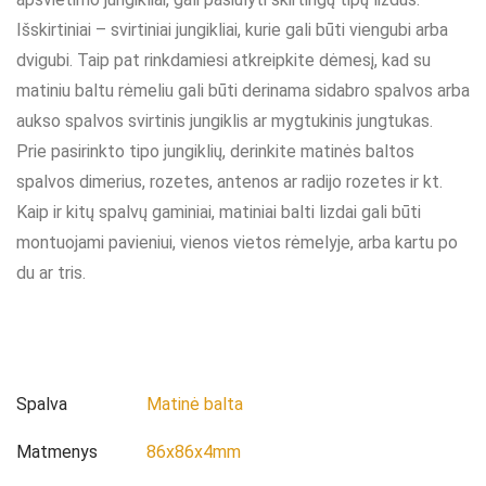
Išskirtiniai – svirtiniai jungikliai, kurie gali būti viengubi arba
dvigubi. Taip pat rinkdamiesi atkreipkite dėmesį, kad su
matiniu baltu rėmeliu gali būti derinama sidabro spalvos arba
aukso spalvos svirtinis jungiklis ar mygtukinis jungtukas.
Prie pasirinkto tipo jungiklių, derinkite matinės baltos
spalvos dimerius, rozetes, antenos ar radijo rozetes ir kt.
Kaip ir kitų spalvų gaminiai, matiniai balti lizdai gali būti
montuojami pavieniui, vienos vietos rėmelyje, arba kartu po
du ar tris.
Spalva
Matinė balta
Matmenys
86x86x4mm