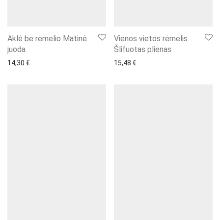
Aklė be rėmelio Matinė
Vienos vietos rėmelis
juoda
Šlifuotas plienas
14,30
€
15,48
€