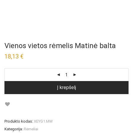
Vienos vietos rėmelis Matinė balta
18,13
€
Į krepšelį
Produkto kodas:
XEYG1.MW
Kategorija:
Rėmeliai