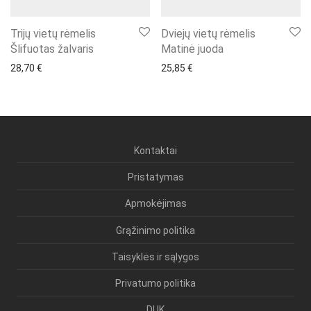
Trijų vietų rėmelis
Dviejų vietų rėmelis
Šlifuotas žalvaris
Matinė juoda
28,70
€
25,85
€
Kontaktai
Pristatymas
Apmokėjimas
Grąžinimo politika
Taisyklės ir sąlygos
Privatumo politika
DUK