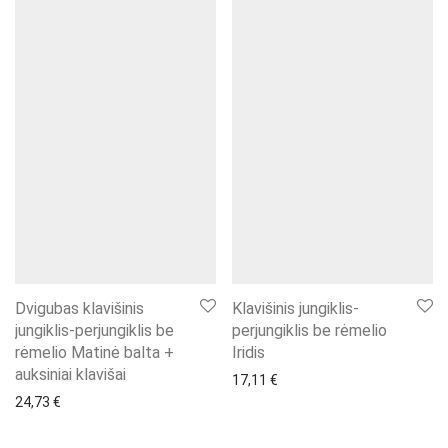
Dvigubas klavišinis
Klavišinis jungiklis-
jungiklis-perjungiklis be
perjungiklis be rėmelio
rėmelio Matinė balta +
Iridis
auksiniai klavišai
17,11
€
24,73
€