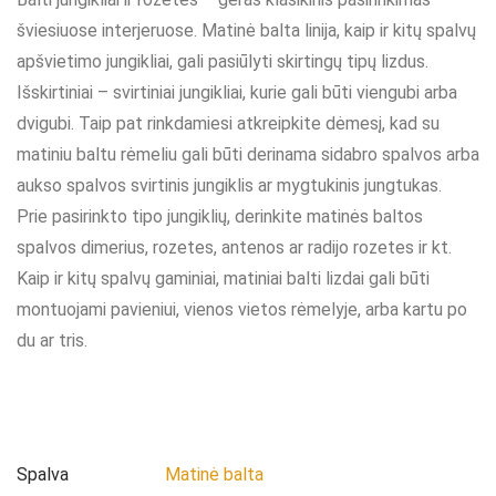
šviesiuose interjeruose. Matinė balta linija, kaip ir kitų spalvų
apšvietimo jungikliai, gali pasiūlyti skirtingų tipų lizdus.
Išskirtiniai – svirtiniai jungikliai, kurie gali būti viengubi arba
dvigubi. Taip pat rinkdamiesi atkreipkite dėmesį, kad su
matiniu baltu rėmeliu gali būti derinama sidabro spalvos arba
aukso spalvos svirtinis jungiklis ar mygtukinis jungtukas.
Prie pasirinkto tipo jungiklių, derinkite matinės baltos
spalvos dimerius, rozetes, antenos ar radijo rozetes ir kt.
Kaip ir kitų spalvų gaminiai, matiniai balti lizdai gali būti
montuojami pavieniui, vienos vietos rėmelyje, arba kartu po
du ar tris.
Spalva
Matinė balta