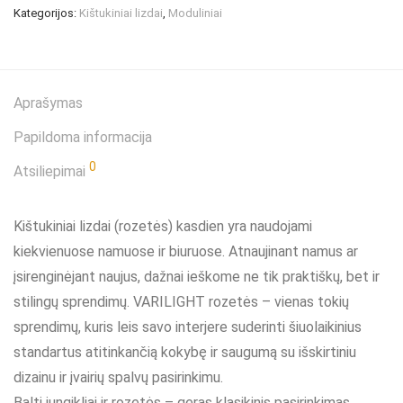
Kategorijos:
Kištukiniai lizdai
,
Moduliniai
Aprašymas
Papildoma informacija
0
Atsiliepimai
Kištukiniai lizdai (rozetės) kasdien yra naudojami
kiekvienuose namuose ir biuruose. Atnaujinant namus ar
įsirenginėjant naujus, dažnai ieškome ne tik praktiškų, bet ir
stilingų sprendimų. VARILIGHT rozetės – vienas tokių
sprendimų, kuris leis savo interjere suderinti šiuolaikinius
standartus atitinkančią kokybę ir saugumą su išskirtiniu
dizainu ir įvairių spalvų pasirinkimu.
Balti jungikliai ir rozetės – geras klasikinis pasirinkimas