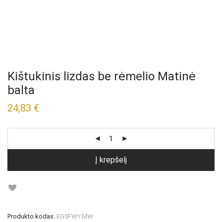
Kištukinis lizdas be rėmelio Matinė
balta
24,83
€
Į krepšelį
Produkto kodas:
EG5FWY.MW