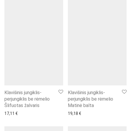
Klavišinis jungiklis-
Klavišinis jungiklis-
perjungiklis be rėmelio
perjungiklis be rėmelio
Šlifuotas žalvaris
Matinė balta
17,11
€
19,18
€