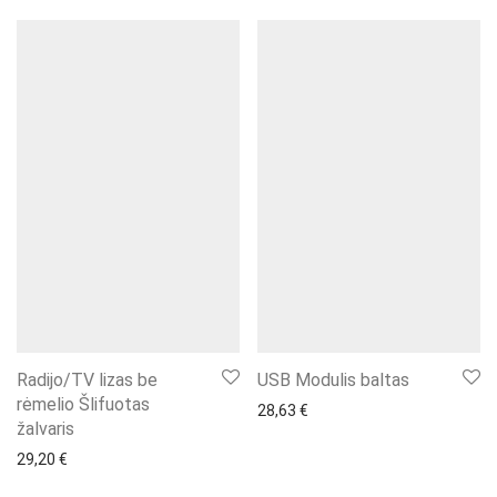
Radijo/TV lizas be
USB Modulis baltas
rėmelio Šlifuotas
28,63
€
žalvaris
29,20
€