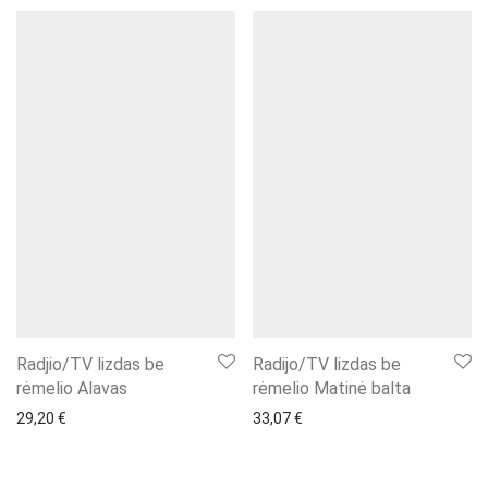
Radjio/TV lizdas be
Radijo/TV lizdas be
rėmelio Alavas
rėmelio Matinė balta
29,20
€
33,07
€