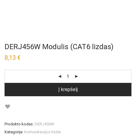
DERJ456W Modulis (CAT6 lizdas)
8,13
€
Į krepšelį
Produkto kodas:
DERJ456W
Kategorija:
Komunikacijos lizdai