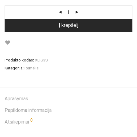
Į krepšelį
Produkto kodas:
XEIG3S
Kategorija:
Rėmeliai
Aprašymas
Papildoma informacija
0
Atsiliepimai