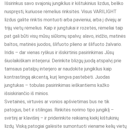
Išsirinkus savo svajonių jungiklius ir kištukinius lizdus, beliko
nuspręsti, kuriuose rėmelius rinksitės. Visus VARILIGHT
lizdus galite rinktis montuoti arba pavieniui, arba į dviejų ar
trijų vietų rėmelius. Kaip ir jungtukai ir rozetės, rėmeliai taip
pat gali būti visų mūsų siūlomų spalvų: alavo, iridžio, matinės
baltos, matinės juodos, šlifuoto plieno ar šlifuoto žalvario.
Iridis – dar vienas ryškus ir išskirtinis pasirinkimas Jūsų
šiuolaikiškam interjerui. Derinkite blizgų juodą atspalvį prie
tamsaus patalpų interjero ar naudokite jungiklius kaip
kontrastingą akcentą, kurį lengva pastebėti. Juodas
jungtukas – tobulas pasirinkimas ieškantiems kažko
išsiskiriančio iš minios.
Svetainės, virtuvės ar vonios apšvietimas bus ne tik
patogus, bet ir stilingas. Rinkitės norimo tipo jungiklį –
svirtinį ar klavišinį – ir priderinkite reikiamą kiekį kištukinių
lizdų. Viską patogiai galėsite sumontuoti viename kelių vietų