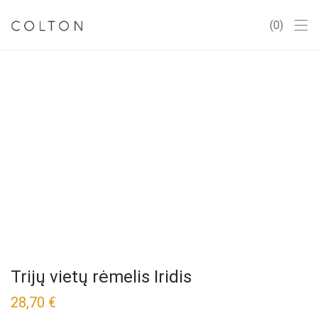
0
Trijų vietų rėmelis Iridis
28,70
€