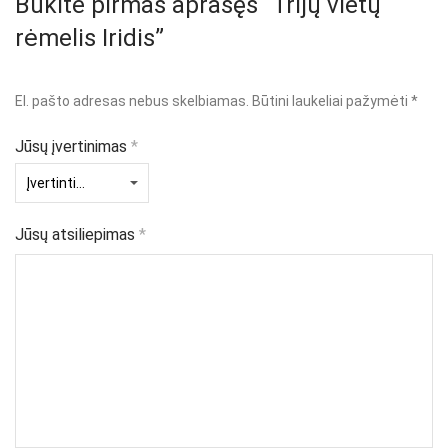
Būkite pirmas aprašęs “Trijų vietų
rėmelis Iridis”
El. pašto adresas nebus skelbiamas.
Būtini laukeliai pažymėti
*
Jūsų įvertinimas
*
Jūsų atsiliepimas
*