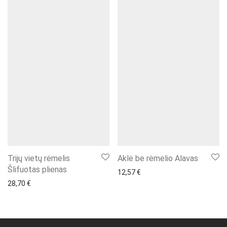
Trijų vietų rėmelis
Aklė be rėmelio Alavas
Šlifuotas plienas
12,57
€
28,70
€