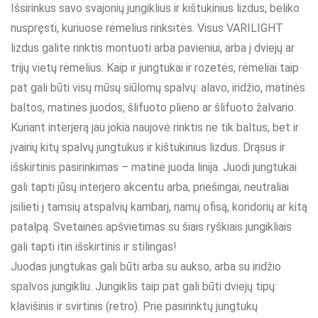
Išsirinkus savo svajonių jungiklius ir kištukinius lizdus, beliko
nuspręsti, kuriuose rėmelius rinksitės. Visus VARILIGHT
lizdus galite rinktis montuoti arba pavieniui, arba į dviejų ar
trijų vietų rėmelius. Kaip ir jungtukai ir rozetės, rėmeliai taip
pat gali būti visų mūsų siūlomų spalvų: alavo, iridžio, matinės
baltos, matinės juodos, šlifuoto plieno ar šlifuoto žalvario.
Kuriant interjerą jau jokia naujovė rinktis ne tik baltus, bet ir
įvairių kitų spalvų jungtukus ir kištukinius lizdus. Drąsus ir
išskirtinis pasirinkimas – matinė juoda linija. Juodi jungtukai
gali tapti jūsų interjero akcentu arba, priešingai, neutraliai
įsilieti į tamsių atspalvių kambarį, namų ofisą, koridorių ar kitą
patalpą. Svetainės apšvietimas su šiais ryškiais jungikliais
gali tapti itin išskirtinis ir stilingas!
Juodas jungtukas gali būti arba su aukso, arba su iridžio
spalvos jungikliu. Jungiklis taip pat gali būti dviejų tipų:
klavišinis ir svirtinis (retro). Prie pasirinktų jungtukų