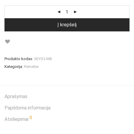
Į krepšelį
Produkto kodas:
XEYG3.MB
Kategorija:
Rėmeliai
Aprašymas
Papildoma informacija
0
Atsiliepimai