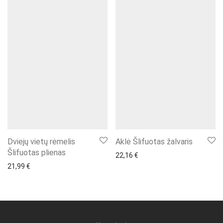
Dviejų vietų rėmelis
Aklė Šlifuotas žalvaris
Šlifuotas plienas
22,16
€
21,99
€