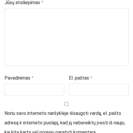
Jūsų atsiliepimas
*
Pavadinimas
*
El. paštas
*
Noriu savo interneto naršyklėje išsaugoti vardą, el. pašto
adresą ir interneto puslapį, kad jų nebereiktų įvesti iš naujo,
kai kitą kartą vėl norėsiu parašyti komentarą.