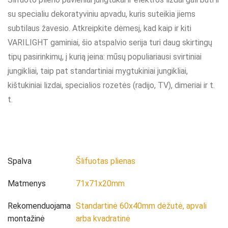
su specialiu dekoratyviniu apvadu, kuris suteikia jiems
subtilaus žavesio. Atkreipkite dėmesį, kad kaip ir kiti
VARILIGHT gaminiai, šio atspalvio serija turi daug skirtingų
tipų pasirinkimų, į kurią įeina: mūsų populiariausi svirtiniai
jungikliai, taip pat standartiniai mygtukiniai jungikliai,
kištukiniai lizdai, specialios rozetės (radijo, TV), dimeriai ir t.
t.
Spalva
Šlifuotas plienas
Matmenys
71x71x20mm
Rekomenduojama
Standartinė 60x40mm dėžutė, apvali
montažinė
arba kvadratinė