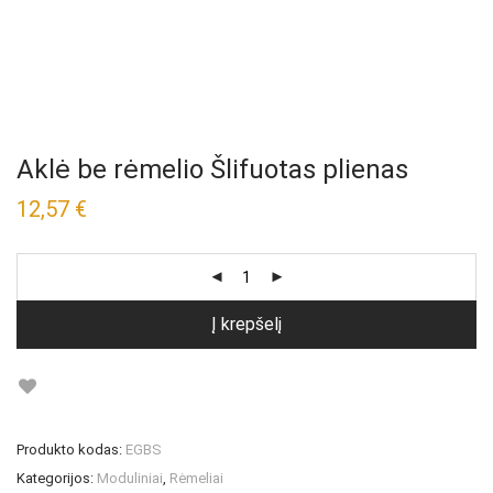
Aklė be rėmelio Šlifuotas plienas
12,57
€
Į krepšelį
Produkto kodas:
EGBS
Kategorijos:
Moduliniai
,
Rėmeliai