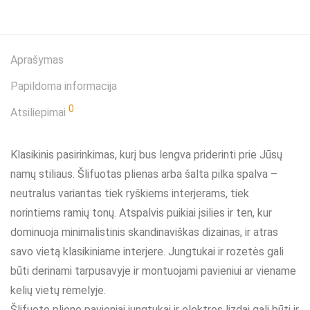
Aprašymas
Papildoma informacija
0
Atsiliepimai
Klasikinis pasirinkimas, kurį bus lengva priderinti prie Jūsų
namų stiliaus. Šlifuotas plienas arba šalta pilka spalva –
neutralus variantas tiek ryškiems interjerams, tiek
norintiems ramių tonų. Atspalvis puikiai įsilies ir ten, kur
dominuoja minimalistinis skandinaviškas dizainas, ir atras
savo vietą klasikiniame interjere. Jungtukai ir rozetės gali
būti derinami tarpusavyje ir montuojami pavieniui ar viename
kelių vietų rėmelyje.
Šlifuoto plieno pavieniai jungtukai ir elektros lizdai gali būti ir