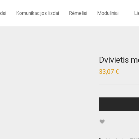
zdai
Komunikacijos lizdai
Rėmeliai
Moduliniai
Li
Dvivietis m
33,07
€