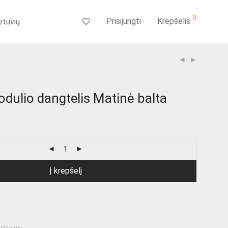
0
Prisijungti
Krepšelis
etuvių
odulio dangtelis Matinė balta
Į krepšelį