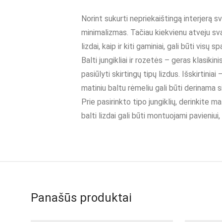
Norint sukurti nepriekaištingą interjerą 
minimalizmas. Tačiau kiekvienu atveju sva
lizdai, kaip ir kiti gaminiai, gali būti visų
Balti jungikliai ir rozetės – geras klasikin
pasiūlyti skirtingų tipų lizdus. Išskirtiniai
matiniu baltu rėmeliu gali būti derinama s
Prie pasirinkto tipo jungiklių, derinkite m
balti lizdai gali būti montuojami pavieniui
Panašūs produktai