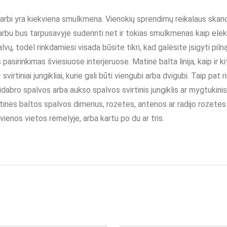
svarbi yra kiekviena smulkmena. Vienokių sprendimų reikalaus skan
rbu bus tarpusavyje suderinti net ir tokias smulkmenas kaip elekt
 spalvų, todėl rinkdamiesi visada būsite tikri, kad galėsite įsigyti pi
is pasirinkimas šviesiuose interjeruose. Matinė balta linija, kaip ir k
 – svirtiniai jungikliai, kurie gali būti viengubi arba dvigubi. Taip p
idabro spalvos arba aukso spalvos svirtinis jungiklis ar mygtukini
atinės baltos spalvos dimerius, rozetes, antenos ar radijo rozetes ir
, vienos vietos rėmelyje, arba kartu po du ar tris.