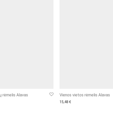
tų rėmelis Alavas
Vienos vietos rėmelis Alavas
15,48
€