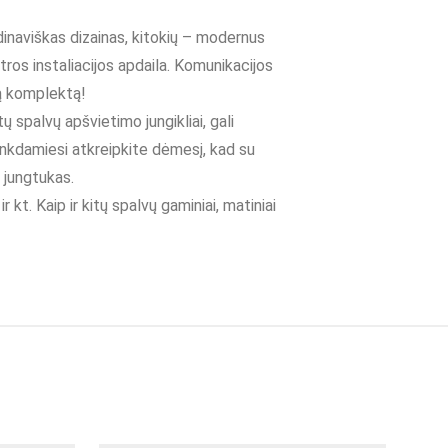
dinaviškas dizainas, kitokių – modernus
ros instaliacijos apdaila. Komunikacijos
lną komplektą!
itų spalvų apšvietimo jungikliai, gali
at rinkdamiesi atkreipkite dėmesį, kad su
s jungtukas.
 kt. Kaip ir kitų spalvų gaminiai, matiniai