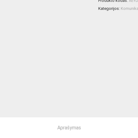
Produkto kodas:
XEY
Kategorijos:
Komunikac
Aprašymas