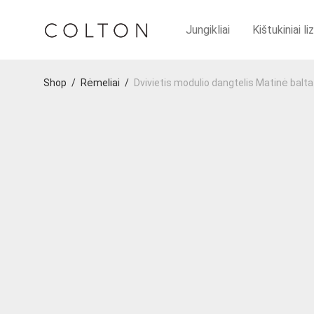
Jungikliai
Kištukiniai li
Shop
/
Rėmeliai
/
Dvivietis modulio dangtelis Matinė balta