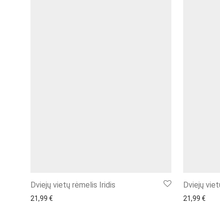
Dviejų vietų rėmelis Iridis
Dviejų vie
21,99
€
21,99
€